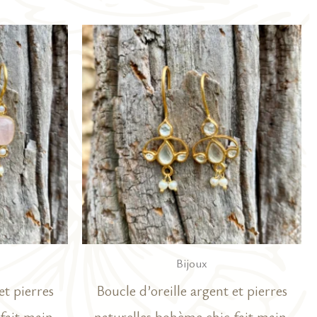
Bijoux
et pierres
Boucle d’oreille argent et pierres
fait main.
naturelles bohème chic fait main.