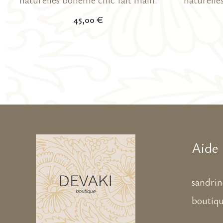
45,00
€
Aide
sandri
boutiq