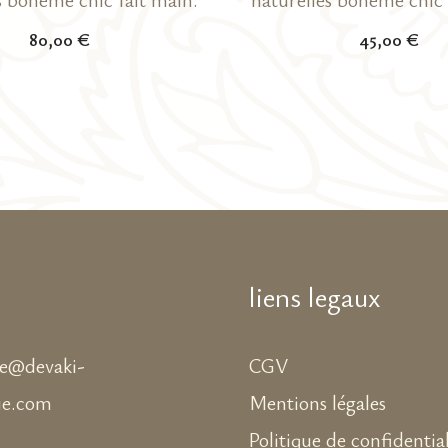
80,00
€
45,00
€
liens legaux
ne@devaki-
CGV
ue.com
Mentions légales
Politique de confidential