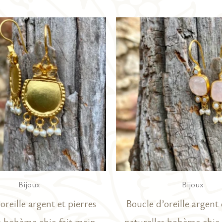
Bijoux
Bijoux
oreille argent et pierres
Boucle d’oreille argent 
s bohème chic fait main.
naturelles bohème chic 