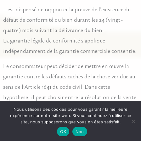
– est dispensé de rapporter la preuve de l’existence du
défaut de conformité du bien durant les 24 (vingt-
quatre) mois suivant la délivrance du bien.
La garantie légale de conformité s’applique
indépendamment de la garantie commerciale consentie.
Le consommateur peut décider de mettre en œuvre la
garantie contre les défauts cachés de la chose vendue au
sens de l’Article 1641 du code civil. Dans cette
hypothèse, il peut choisir entre la résolution de la vente
ou une réduction du prix de vente conformément à
Nous utilisons des cookies pour vous garantir la meilleure
expérience sur notre site web. Si vous continuez à utiliser ce
l’Article 1644 du code civil.
site, nous supposerons que vous en êtes satisfait.
OK
Non
9. Responsabilité