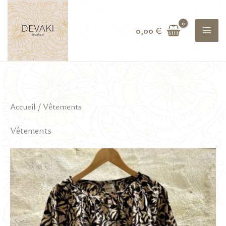
Aller
au
0,00
€
contenu
Accueil
/ Vêtements
Vêtements