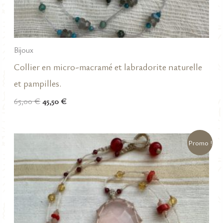
Bijoux
Collier en micro-macramé et labradorite naturelle
et pampilles.
Le
Le
65,00
€
45,50
€
prix
prix
initial
actuel
était :
est :
65,00 €.
45,50 €.
Promo !