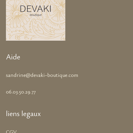
Aide
sandrine@devaki-boutique.com
06.03.50.29.77
liens legaux
CGV