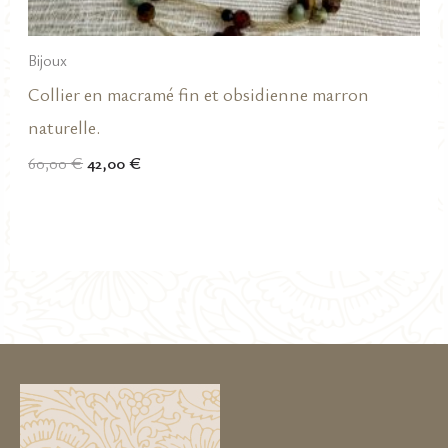
Bijoux
Collier en macramé fin et obsidienne marron
naturelle.
Le
Le
60,00
€
42,00
€
prix
prix
initial
actuel
était :
est :
60,00 €.
42,00 €.