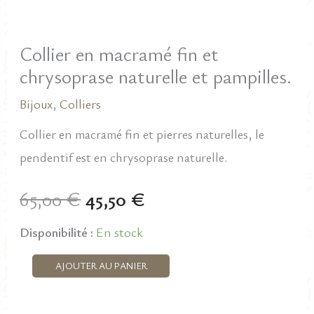
Collier en macramé fin et
chrysoprase naturelle et pampilles.
Bijoux
,
Colliers
Collier en macramé fin et pierres naturelles, le
pendentif est en chrysoprase naturelle.
Le
Le
65,00
€
45,50
€
prix
prix
Disponibilité :
En stock
initial
actuel
quantité
AJOUTER AU PANIER
de
était :
est :
Collier