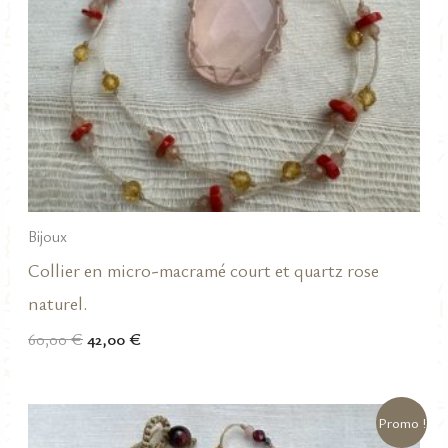
Bijoux
Collier en micro-macramé court et quartz rose
naturel.
Le
Le
60,00
€
42,00
€
prix
prix
initial
actuel
était :
est :
60,00 €.
42,00 €.
Promo !