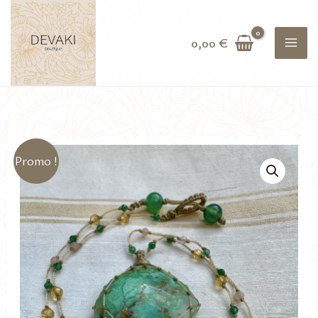
Aller
au
0,00
€
contenu
Promo !