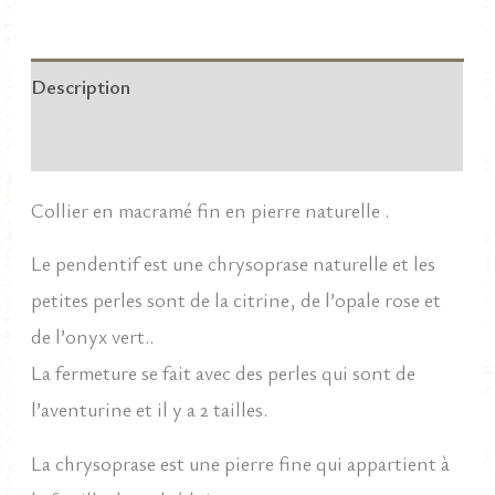
65,00 €.
45,50 €.
en
macramé
Description
fin
et
Informations complémentaires
chrysoprase
Collier en macramé fin en pierre naturelle .
naturelle
et
Le pendentif est une chrysoprase naturelle et les
pampilles.
petites perles sont de la citrine, de l’opale rose et
de l’onyx vert..
La fermeture se fait avec des perles qui sont de
l’aventurine et il y a 2 tailles.
La chrysoprase est une pierre fine qui appartient à