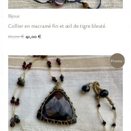
Bijoux
Collier en macramé fin et œil de tigre bleuté.
Le
Le
60,00
€
42,00
€
prix
prix
initial
actuel
était :
est :
60,00 €.
42,00 €.
Promo !