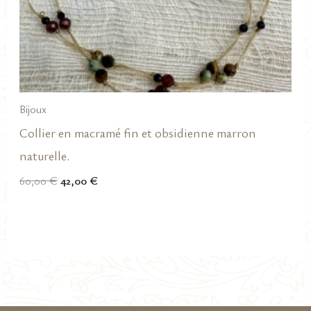
Bijoux
Collier en macramé fin et obsidienne marron
naturelle.
Le
Le
60,00
€
42,00
€
prix
prix
initial
actuel
était :
est :
60,00 €.
42,00 €.