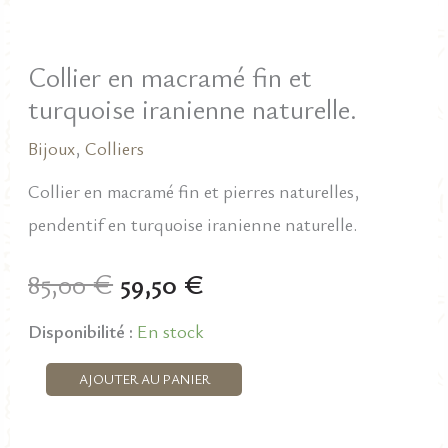
Collier en macramé fin et
turquoise iranienne naturelle.
Bijoux
,
Colliers
Collier en macramé fin et pierres naturelles,
pendentif en turquoise iranienne naturelle.
Le
Le
85,00
€
59,50
€
prix
prix
Disponibilité :
En stock
initial
actuel
quantité
AJOUTER AU PANIER
de
était :
est :
Collier