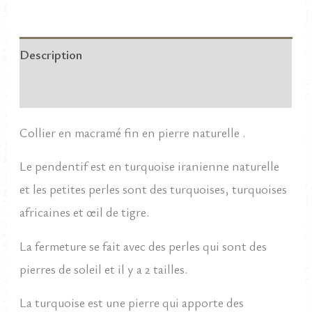
85,00 €.
59,50 €.
en
macramé
Description
fin
et
Informations complémentaires
turquoise
Collier en macramé fin en pierre naturelle .
iranienne
naturelle.
Le pendentif est en turquoise iranienne naturelle
et les petites perles sont des turquoises, turquoises
africaines et œil de tigre.
La fermeture se fait avec des perles qui sont des
pierres de soleil et il y a 2 tailles.
La turquoise est une pierre qui apporte des