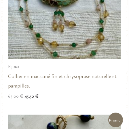
Bijoux
Collier en macramé fin et chrysoprase naturelle et
pampilles.
Le
Le
65,00
€
45,50
€
prix
prix
initial
actuel
était :
est :
65,00 €.
45,50 €.
Promo !