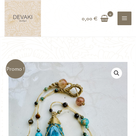
Aller
au
0,00
€
contenu
Promo !