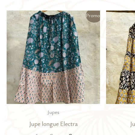
Promo !
Jupes
Jupe longue Electra
J