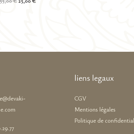
Le
Le
55,00
€
25,00
€
prix
prix
initial
actuel
était :
est :
55,00 €.
25,00 €.
liens legaux
ne@devaki-
CGV
ue.com
Mentions légales
Politique de confidential
.29.77