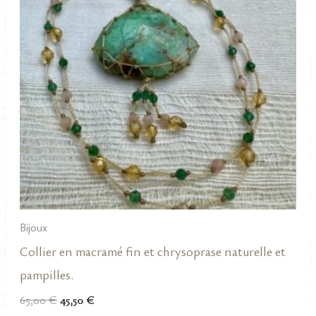
Bijoux
Collier en macramé fin et chrysoprase naturelle et
pampilles.
Le
Le
65,00
€
45,50
€
prix
prix