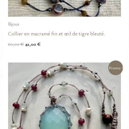
Bijoux
Collier en macramé fin et œil de tigre bleuté.
Le
Le
60,00
€
42,00
€
prix
prix
initial
actuel
était :
est :
60,00 €.
42,00 €.
Promo !