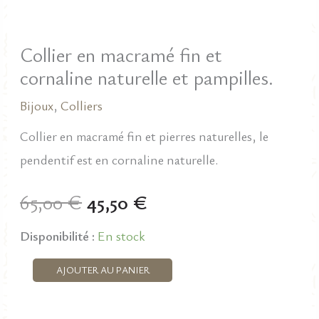
Collier en macramé fin et
cornaline naturelle et pampilles.
Bijoux
,
Colliers
Collier en macramé fin et pierres naturelles, le
pendentif est en cornaline naturelle.
Le
Le
65,00
€
45,50
€
prix
prix
Disponibilité :
En stock
initial
actuel
quantité
AJOUTER AU PANIER
de
était :
est :
Collier