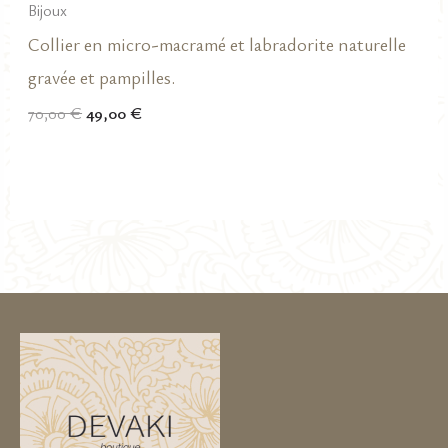
Bijoux
Collier en micro-macramé et labradorite naturelle
gravée et pampilles.
Le
Le
70,00
€
49,00
€
prix
prix
initial
actuel
était :
est :
70,00 €.
49,00 €.