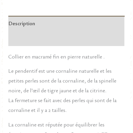
65,00 €.
45,50 €.
en
macramé
Description
fin
et
Informations complémentaires
cornaline
Collier en macramé fin en pierre naturelle .
naturelle
et
Le pendentif est une cornaline naturelle et les
pampilles.
petites perles sont de la cornaline, de la spinelle
noire, de l’œil de tigre jaune et de la citrine.
La fermeture se fait avec des perles qui sont de la
cornaline et il y a 2 tailles.
La cornaline est réputée pour équilibrer les