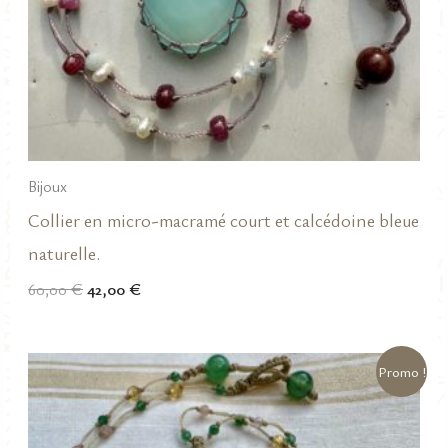
Bijoux
Collier en micro-macramé court et calcédoine bleue
naturelle.
Le
Le
60,00
€
42,00
€
prix
prix
initial
actuel
était :
est :
60,00 €.
42,00 €.
Promo !