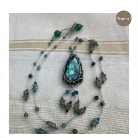
initial
actuel
était :
est :
65,00 €.
45,50 €.
Promo !