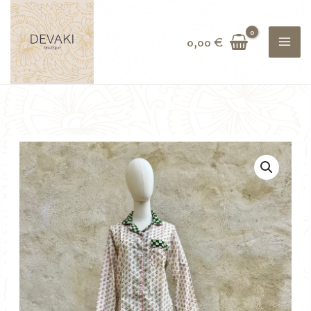
Aller
au
0,00
€
contenu