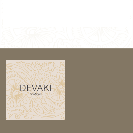
prix
prix
initial
actuel
était :
est :
105,00 €.
50,00 €.