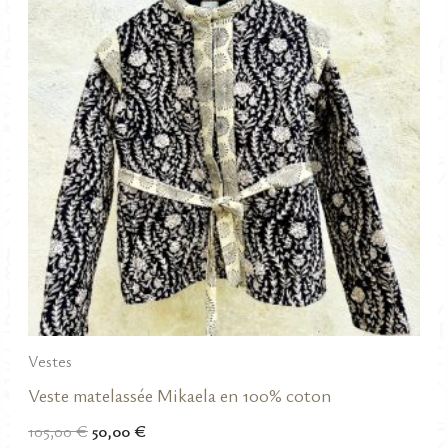
Vestes
Veste matelassée Mikaela en 100% coton
Le
Le
105,00
€
50,00
€