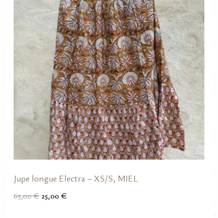
Jupe longue Electra – XS/S, MIEL
Le
Le
65,00
€
25,00
€
prix
prix
initial
actuel