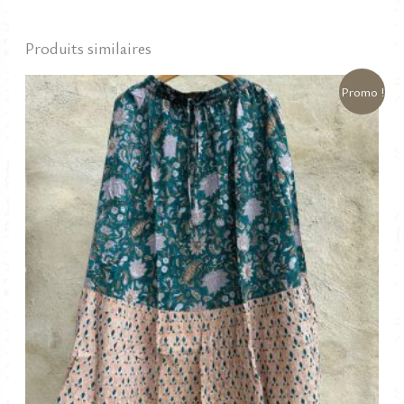
était :
est :
65,00 €.
25,00 €.
Produits similaires
Promo !