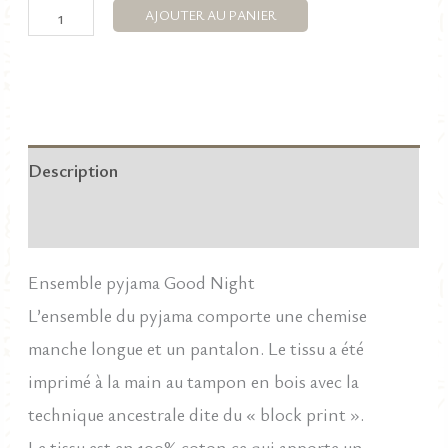
quantité
AJOUTER AU PANIER
de
Ensemble
pyjama
Good
Description
Night
en
Informations complémentaires
100%
coton
Ensemble pyjama Good Night
imprimé
L’ensemble du pyjama comporte une chemise
à
manche longue et un pantalon. Le tissu a été
la
imprimé à la main au tampon en bois avec la
main.
technique ancestrale dite du « block print ».
Le tissu est en 100% coton ce qui apporte un