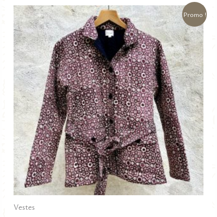
était :
est :
75,00 €.
25,00 €.
Promo !
Vestes