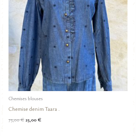
Chemises blouses
Chemise denim Taara .
Le
Le
75,00
€
25,00
€
prix
prix
initial
actuel