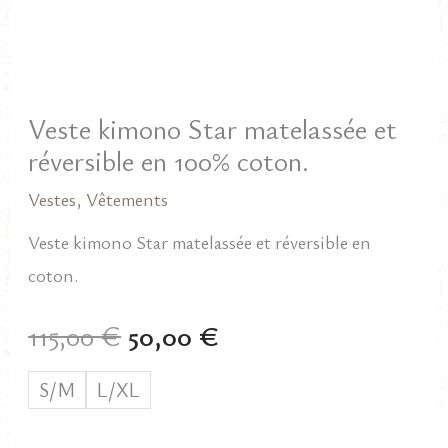
Veste kimono Star matelassée et
réversible en 100% coton.
Vestes
,
Vêtements
Veste kimono Star matelassée et réversible en
coton.
Le
Le
115,00
€
50,00
€
prix
prix
S/M
L/XL
initial
actuel