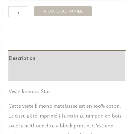
était :
est :
quantité
AJOUTER AU PANIER
de
115,00 €.
50,00 €.
Veste
kimono
Star
Description
matelassée
et
Informations complémentaires
réversible
en
Veste kimono Star.
100%
Cette veste kimono matelassée est en 100% coton.
coton.
Le tissu a été imprimé à la main au tampon en bois
avec la méthode dite « block print ». C’est une