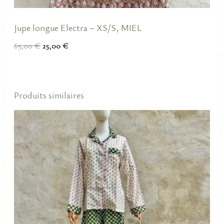
Jupe longue Electra – XS/S, MIEL
Le
Le
65,00
€
25,00
€
prix
prix
initial
actuel
était :
est :
65,00 €.
25,00 €.
Produits similaires