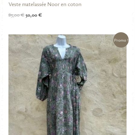
Veste matelassée Noor en coton
Le
Le
85,00
€
50,00
€
prix
prix
initial
actuel
était :
est :
85,00 €.
50,00 €.
Promo !