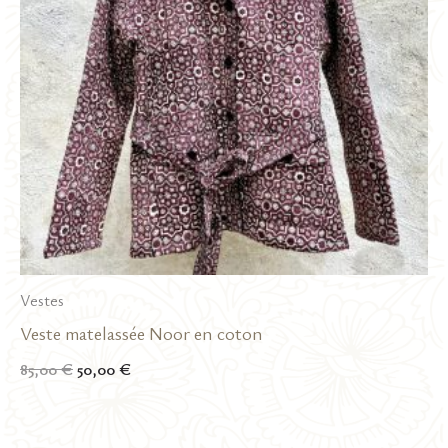
Vestes
Veste matelassée Noor en coton
Le
Le
85,00
€
50,00
€
prix
prix
initial
actuel
était :
est :