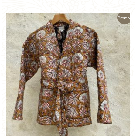
initial
actuel
était :
est :
Promo !
75,00 €.
35,00 €.