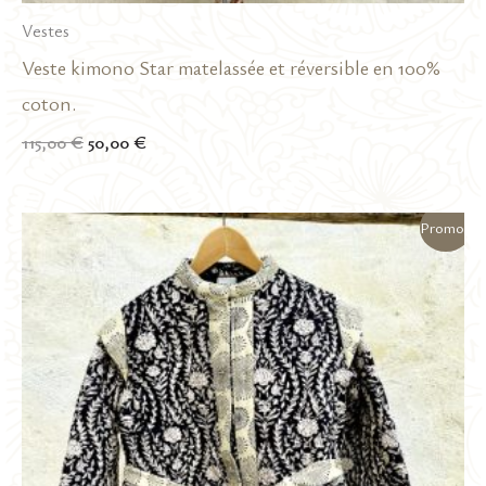
Vestes
Veste kimono Star matelassée et réversible en 100%
coton.
Le
Le
115,00
€
50,00
€
prix
prix
initial
actuel
était :
est :
Promo !
115,00 €.
50,00 €.