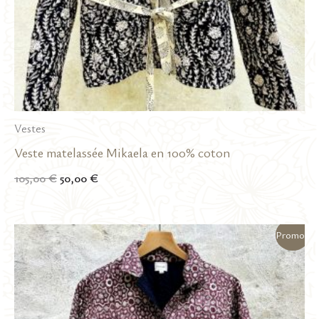
Vestes
Veste matelassée Mikaela en 100% coton
Le
Le
105,00
€
50,00
€
prix
prix
initial
actuel
était :
est :
Promo !
105,00 €.
50,00 €.