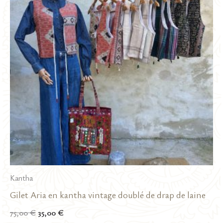
Kantha
Gilet Aria en kantha vintage doublé de drap de laine
Le
Le
75,00
€
35,00
€
prix
prix