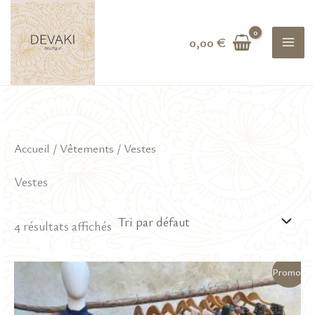
Aller
au
0,00
€
contenu
Accueil
/
Vêtements
/ Vestes
Vestes
4 résultats affichés
Promo !